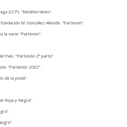
laga (CCP). “Mediterráneo”.
 Fundación M. González Allende. “Partenón”.
De la serie “Partenón”.
 País. “Partenón 2ª parte”.
ión. “Partenón 2002” .
s de la poda”.
ie Roja y Negra”.
gra”.
Negra”.